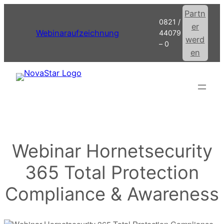
Zum
Partn
0821 /
Inhalt
er
Webinaraufzeichnung
44079
springen
werd
– 0
en
Webinar Hornetsecurity
365 Total Protection
Compliance & Awareness