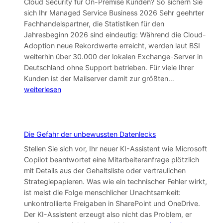
Cloud Security für On-Premise Kunden? So sichern Sie
sich Ihr Managed Service Business 2026 Sehr geehrter
Fachhandelspartner, die Statistiken für den
Jahresbeginn 2026 sind eindeutig: Während die Cloud-
Adoption neue Rekordwerte erreicht, werden laut BSI
weiterhin über 30.000 der lokalen Exchange-Server in
Deutschland ohne Support betrieben. Für viele Ihrer
Webinar:
Kunden ist der Mailserver damit zur größten…
Cloud
weiterlesen
Security
für
On-
Premise
Die Gefahr der unbewussten Datenlecks
Kunden
Stellen Sie sich vor, Ihr neuer KI-Assistent wie Microsoft
Copilot beantwortet eine Mitarbeiteranfrage plötzlich
mit Details aus der Gehaltsliste oder vertraulichen
Strategiepapieren. Was wie ein technischer Fehler wirkt,
ist meist die Folge menschlicher Unachtsamkeit:
unkontrollierte Freigaben in SharePoint und OneDrive.
Der KI-Assistent erzeugt also nicht das Problem, er