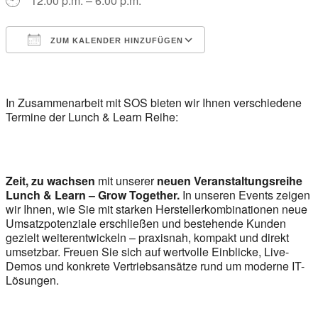
12:00 p.m. – 6:00 p.m.
ZUM KALENDER HINZUFÜGEN
ICS herunterladen
Google Kalender
iCalendar
Office 365
Outlook Live
In Zusammenarbeit mit SOS bieten wir Ihnen verschiedene
Termine der Lunch & Learn Reihe:
Zeit, zu wachsen
mit unserer
neuen Veranstaltungsreihe
Lunch & Learn – Grow Together.
In unseren Events zeigen
wir Ihnen, wie Sie mit starken Herstellerkombinationen neue
Umsatzpotenziale erschließen und bestehende Kunden
gezielt weiterentwickeln – praxisnah, kompakt und direkt
umsetzbar. Freuen Sie sich auf wertvolle Einblicke, Live-
Demos und konkrete Vertriebsansätze rund um moderne IT-
Lösungen.