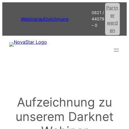
Zum
Partn
0821 /
Inhalt
er
Webinaraufzeichnung
44079
springen
werd
– 0
en
Aufzeichnung zu
unserem Darknet