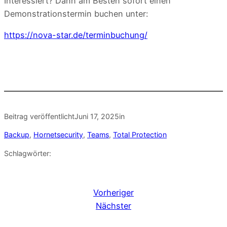
Interessiert? Dann am Besten sofort einen
Demonstrationstermin buchen unter:
https://nova-star.de/terminbuchung/
Beitrag veröffentlicht
Juni 17, 2025
in
Backup
, 
Hornetsecurity
, 
Teams
, 
Total Protection
Schlagwörter:
Vorheriger
Nächster