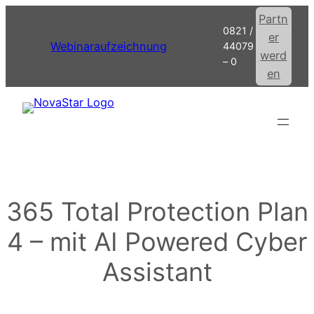
Zum
Partn
0821 /
Inhalt
er
Webinaraufzeichnung
44079
springen
werd
– 0
en
365 Total Protection Plan
4 – mit AI Powered Cyber
Assistant