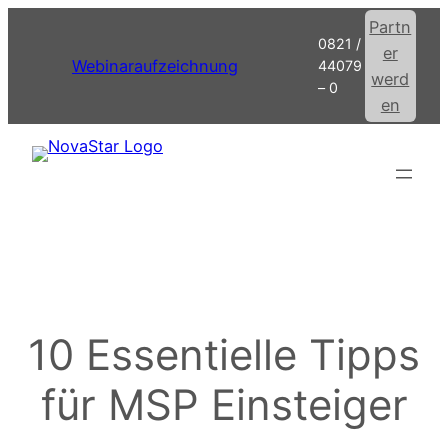
Zum
Partn
0821 /
Inhalt
er
Webinaraufzeichnung
44079
springen
werd
– 0
en
10 Essentielle Tipps
für MSP Einsteiger